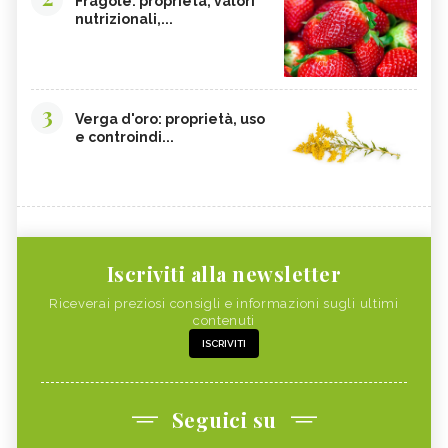
Fragole: proprietà, valori
nutrizionali,...
3
Verga d'oro: proprietà, uso
e controindi...
Iscriviti alla newsletter
Riceverai preziosi consigli e informazioni sugli ultimi
contenuti
ISCRIVITI
Seguici su