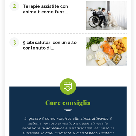
2
Terapie assistite con
animali: come funz...
3
9 cibi salutari con un alto
contenuto di...
Cure consiglia
In genere il corpo reagisce allo stress attivando il
sistema nervoso simpatico il quale stimola la
secrezione di adrenalina e noradrenalina dal midollo
surrenale. In quel momento si manifestano i sintomi