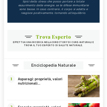
tipici dello stress che posso portare a totale
esaurimento delle energie, se le difese immunitarie
sono basse. In caso contrario, il corpo si adatta e
reagisce positivamente, tornando all'equilibrio.
Trova Esperto
EFFETTUA UNA RICERCA NELLA DIRECTORY DI CURE-NATURALI E
TROVA IL TUO ESPERTO DI SALUTE NATURALE.
Enciclopedia Naturale
1
Asparagi: proprietà, valori
nutrizionali...
2