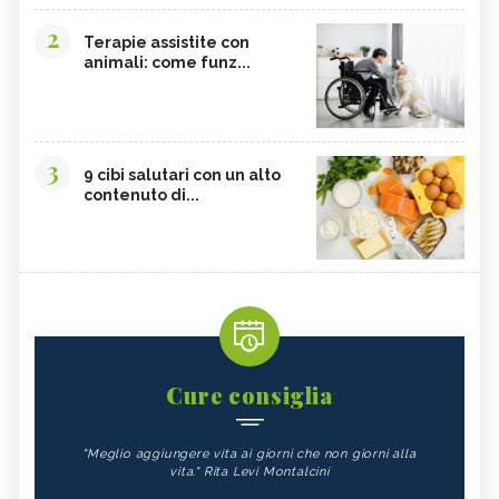
2
Terapie assistite con
animali: come funz...
3
9 cibi salutari con un alto
contenuto di...
Cure consiglia
"Meglio aggiungere vita ai giorni che non giorni alla
vita." Rita Levi Montalcini