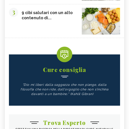
3
9 cibi salutari con un alto
contenuto di...
Cure consiglia
"Dio mi liberi dalla saggezza che non piange, dalla
filosofia che non ride, dall'orgoglio che non s'inchina
davanti a un bambino." (Kahlil Gibran)
Trova Esperto