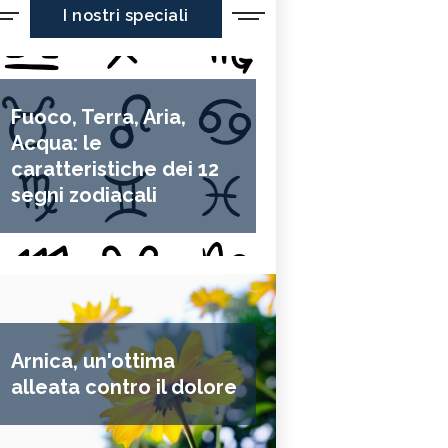
I nostri speciali
Fuoco, Terra, Aria,
Acqua: le
caratteristiche dei 12
segni zodiacali
Arnica, un'ottima
alleata contro il dolore