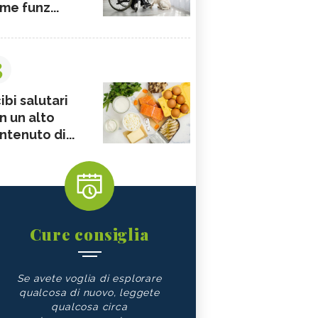
me funz...
3
ibi salutari
n un alto
ntenuto di...
Cure consiglia
Se avete voglia di esplorare
qualcosa di nuovo, leggete
qualcosa circa