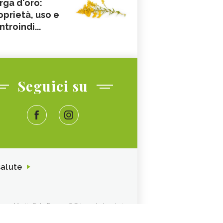
rga d'oro:
oprietà, uso e
ntroindi...
Seguici su
salute
ione. Media Data Factory S.R.L. sede legale in