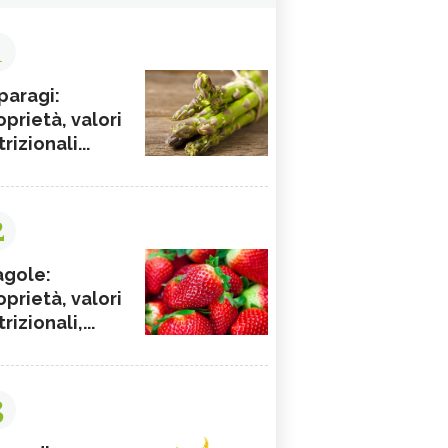
1
paragi:
oprietà, valori
rizionali...
2
agole:
oprietà, valori
rizionali,...
3