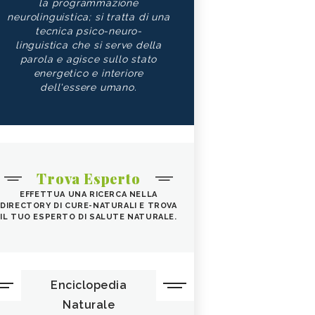
la programmazione
neurolinguistica; si tratta di una
tecnica psico-neuro-
linguistica che si serve della
parola e agisce sullo stato
energetico e interiore
dell'essere umano.
Trova Esperto
EFFETTUA UNA RICERCA NELLA
DIRECTORY DI CURE-NATURALI E TROVA
IL TUO ESPERTO DI SALUTE NATURALE.
Enciclopedia
Naturale