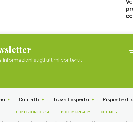
Ve
pr
co
ewsletter
e informazioni sugli ultimi contenuti
mo
Contatti
Trova l'esperto
Risposte di 
CONDIZIONI D'USO
POLICY PRIVACY
COOKIES
I contenuti sono di proprietà di Media Data Factory S.R.L, è vietata la riproduz
viale Sarca 226 Milano 20126 - PI/CF 09595010969