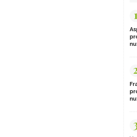
As
pr
nut
Fr
pr
nut