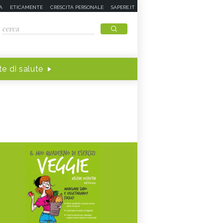
A
ETICAMENTE
CRESCITA PERSONALE
SAPERE.IT
e di salute