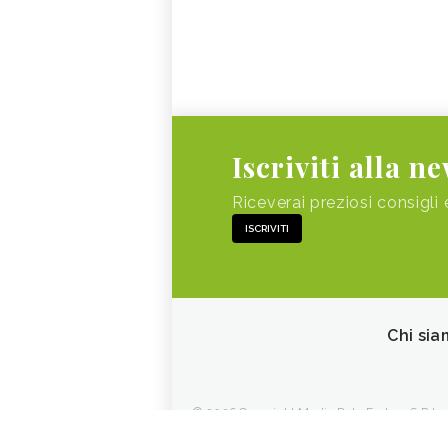
Iscriviti alla n
Riceverai preziosi consigli 
ISCRIVITI
Chi sia
© 2026 Copyright Media Data Factory S.R.L. - 