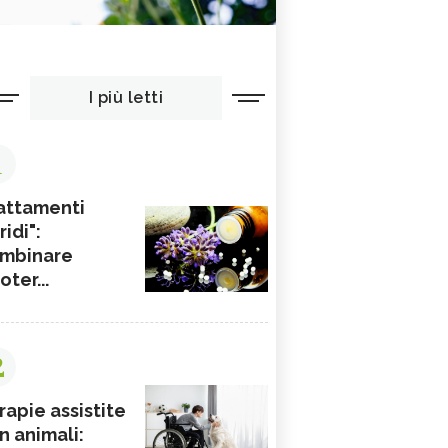
I più letti
1
attamenti
ridi":
mbinare
ioter...
2
rapie assistite
n animali: