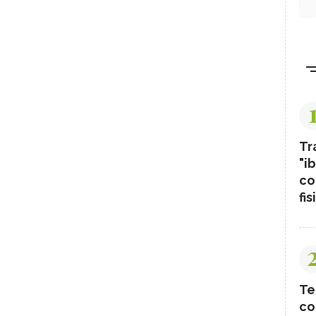
Tr
"ib
co
fis
Te
co