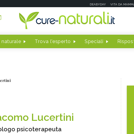
DEABYDAY
VITA DA MAMM
 naturale
Trova l'esperto
Speciali
Rispost
ertini
acomo Lucertini
ologo psicoterapeuta