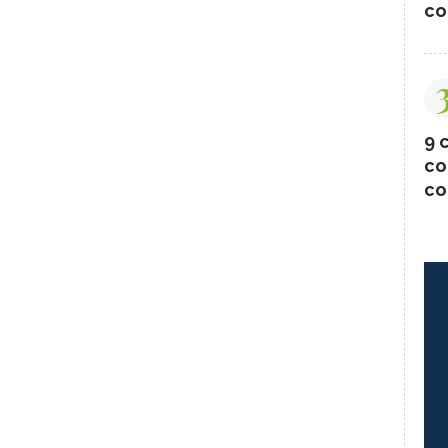
co
9 c
co
co