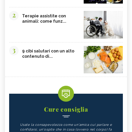
2
Terapie assistite con
animali: come funz...
3
9 cibi salutari con un alto
contenuto di...
Cure consiglia
Usate la consapevolezza come un'amica cui parlare e
confidarsi, un'ospite che in casa (ovvero nel corpo) fa