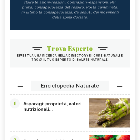
fluire le azioni-reazioni, contrazioni-espansioni. Per
prima, consapevolezza del respiro. Poi la camminata.
In ultimo la consapevolezza, da seduti, dei movimenti
della spina dorsale.
Trova Esperto
EFFETTUA UNA RICERCA NELLA DIRECTORY DI CURE-NATURALI E
TROVA IL TUO ESPERTO DI SALUTE NATURALE.
Enciclopedia Naturale
1
Asparagi: proprietà, valori
nutrizionali...
2