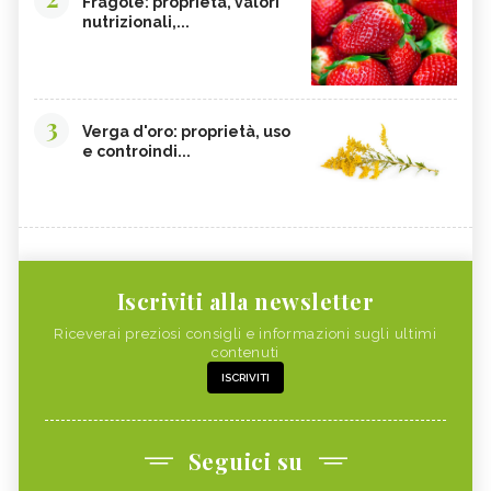
Fragole: proprietà, valori
nutrizionali,...
3
Verga d'oro: proprietà, uso
e controindi...
Iscriviti alla newsletter
Riceverai preziosi consigli e informazioni sugli ultimi
contenuti
ISCRIVITI
Seguici su