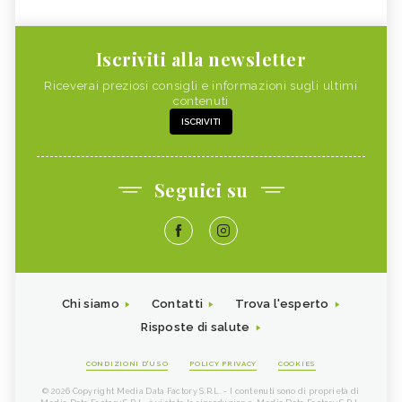
Iscriviti alla newsletter
Riceverai preziosi consigli e informazioni sugli ultimi
contenuti
ISCRIVITI
Seguici su
Chi siamo
Contatti
Trova l'esperto
Risposte di salute
CONDIZIONI D'USO
POLICY PRIVACY
COOKIES
© 2026 Copyright Media Data Factory S.R.L. - I contenuti sono di proprietà di