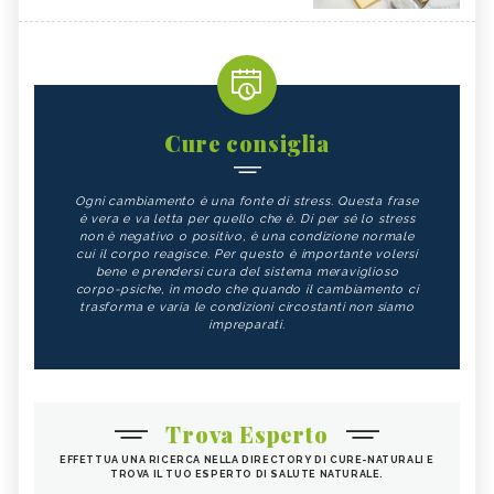
Cure consiglia
Ogni cambiamento è una fonte di stress. Questa frase
è vera e va letta per quello che è. Di per sé lo stress
non è negativo o positivo, è una condizione normale
cui il corpo reagisce. Per questo è importante volersi
bene e prendersi cura del sistema meraviglioso
corpo-psiche, in modo che quando il cambiamento ci
trasforma e varia le condizioni circostanti non siamo
impreparati.
Trova Esperto
EFFETTUA UNA RICERCA NELLA DIRECTORY DI CURE-NATURALI E
TROVA IL TUO ESPERTO DI SALUTE NATURALE.