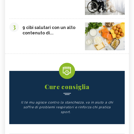
3
9 cibi salutari con un alto
contenuto di...
Cure consiglia
Il tè mu agisce contro la stanchezza, va in aiuto a chi
soffre di problemi respiratori e rinforza chi pratica
sport.