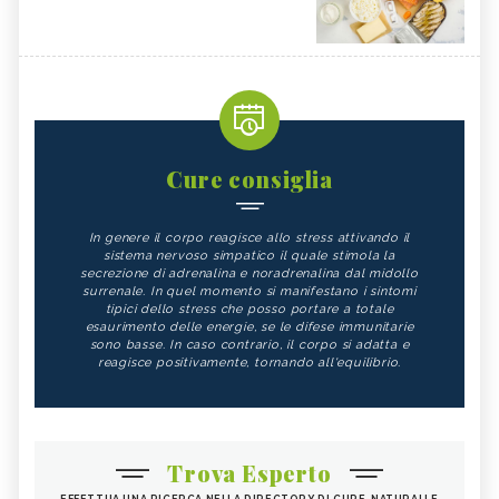
Cure consiglia
In genere il corpo reagisce allo stress attivando il
sistema nervoso simpatico il quale stimola la
secrezione di adrenalina e noradrenalina dal midollo
surrenale. In quel momento si manifestano i sintomi
tipici dello stress che posso portare a totale
esaurimento delle energie, se le difese immunitarie
sono basse. In caso contrario, il corpo si adatta e
reagisce positivamente, tornando all'equilibrio.
Trova Esperto
EFFETTUA UNA RICERCA NELLA DIRECTORY DI CURE-NATURALI E