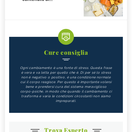
Cure consiglia
Ogni cambiamento è una fonte di stress. Questa frase
è vera e va letta per quello che è. Di per sé lo stress
non è negativo o positivo, è una condizione normale
cui il corpo reagisce. Per questo è importante volersi
bene e prendersi cura del sistema meraviglioso
corpo-psiche, in modo che quando il cambiamento ci
trasforma e varia le condizioni circostanti non siamo
impreparati.
Trova Esperto