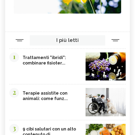
I più letti
1
Trattamenti "ibridi":
combinare fisioter...
2
Terapie assistite con
animali: come funz...
3
9 cibi salutari con un alto
contenuto di...