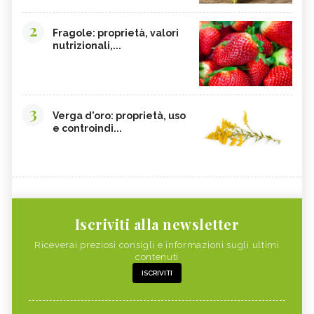
2
Fragole: proprietà, valori
nutrizionali,...
3
Verga d'oro: proprietà, uso
e controindi...
Iscriviti alla newsletter
Riceverai preziosi consigli e informazioni sugli ultimi
contenuti
ISCRIVITI