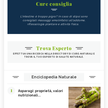
Cure consiglia
L'intestino è troppo pigro? In caso di stipsi sono
consigliati massaggi emolinfatici all'addome,
riflessologia plantare e attività fisica.
Trova Esperto
EFFETTUA UNA RICERCA NELLA DIRECTORY DI CURE-NATURALI E
TROVA IL TUO ESPERTO DI SALUTE NATURALE.
Enciclopedia Naturale
1
Asparagi: proprietà, valori
nutrizionali...