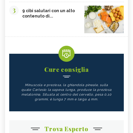
3
9 cibi salutari con un alto
contenuto di...
Cure consiglia
Minuscola e preziosa, la ghiandola pineale, sulla
quale Cartesio la sapeva lunga, produce la preziosa
melatonina. Situata al centro del cervello, pesa 0,10
grammi, è lunga 7 mm e larga 4 mm.
Trova Esperto