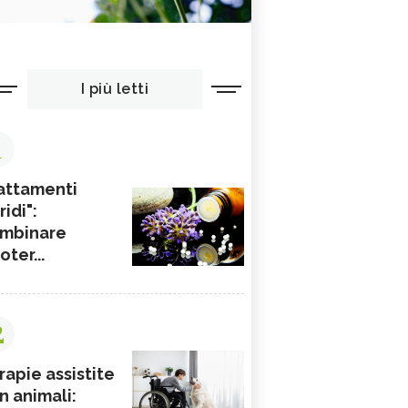
I più letti
1
attamenti
ridi":
mbinare
ioter...
2
rapie assistite
n animali: