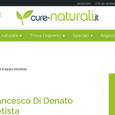
DEABYDAY
VITA DA MAMM
 naturale
Trova l'esperto
Speciali
Rispost
 Donato Dietista
ancesco Di Donato
tista