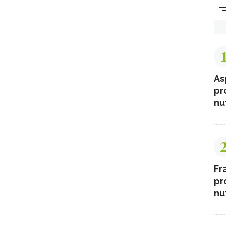
As
pr
nut
Fr
pr
nut