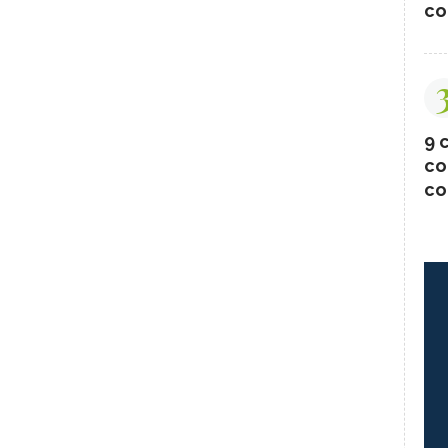
co
9 c
co
co