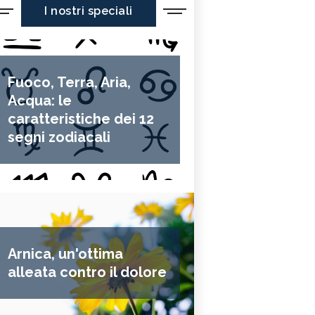
I nostri speciali
Fuoco, Terra, Aria,
Acqua: le
caratteristiche dei 12
segni zodiacali
Arnica, un'ottima
alleata contro il dolore