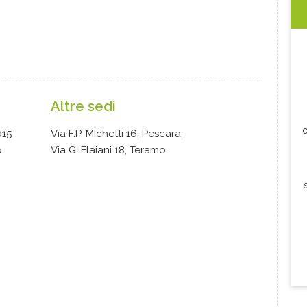
Altre sedi
c
015
Via F.P. MIchetti 16, Pescara;
o
Via G. Flaiani 18, Teramo