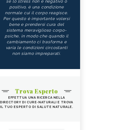
sé lo stress non è negativo o
positivo, è una condizione
normale cui il corpo reagisce.
Per questo è importante volersi
bene e prendersi cura del
sistema meraviglioso corpo-
psiche, in modo che quando il
cambiamento ci trasforma e
varia le condizioni circostanti
non siamo impreparati.
Trova Esperto
EFFETTUA UNA RICERCA NELLA
DIRECTORY DI CURE-NATURALI E TROVA
IL TUO ESPERTO DI SALUTE NATURALE.