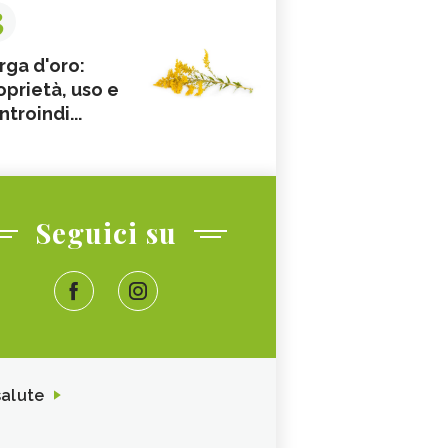
3
rga d'oro:
oprietà, uso e
ntroindi...
Seguici su
salute