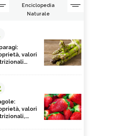
Enciclopedia
Naturale
1
paragi:
oprietà, valori
rizionali...
2
agole:
oprietà, valori
rizionali,...