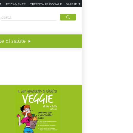
A
ETICAMENTE
CRESCITA PERSONALE
SAPERE.IT
e di salute