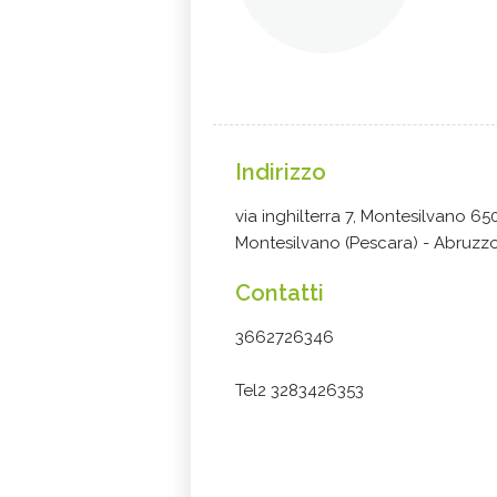
Indirizzo
via inghilterra 7, Montesilvano 65
Montesilvano (Pescara) - Abruzz
Contatti
3662726346
Tel2 3283426353