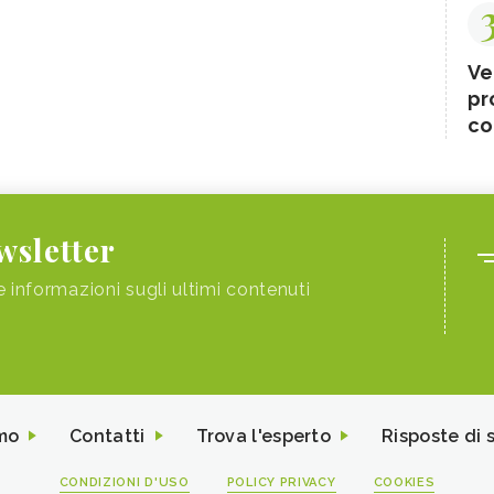
Ve
pr
co
ewsletter
e informazioni sugli ultimi contenuti
mo
Contatti
Trova l'esperto
Risposte di 
CONDIZIONI D'USO
POLICY PRIVACY
COOKIES