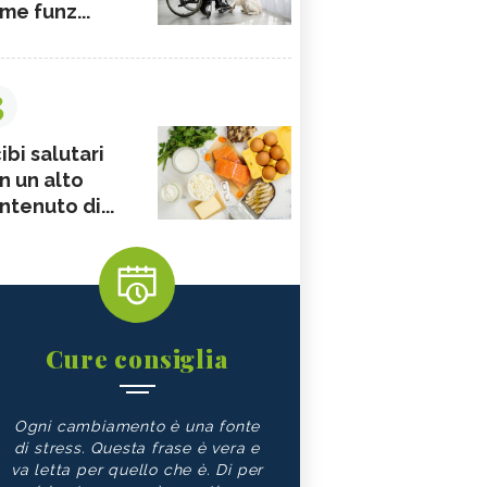
me funz...
3
ibi salutari
n un alto
ntenuto di...
Cure consiglia
Ogni cambiamento è una fonte
di stress. Questa frase è vera e
va letta per quello che è. Di per