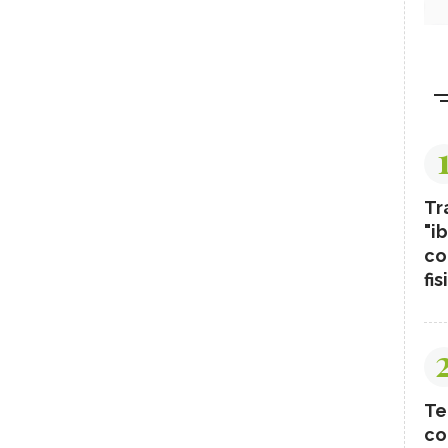
Tr
"ib
co
fis
Te
co