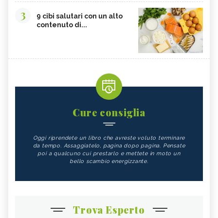
3
9 cibi salutari con un alto
contenuto di...
Cure consiglia
Oggi riprendete un libro che avreste voluto terminare
da tempo. Assaggiatelo, pagina dopo pagina. Pensate
poi a qualcuno cui prestarlo e mettete in moto un
bello scambio energizzante.
Trova Esperto