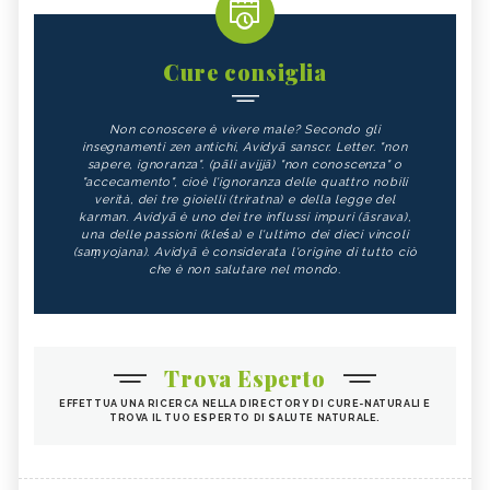
Cure consiglia
Non conoscere è vivere male? Secondo gli
insegnamenti zen antichi, Avidyā sanscr. Letter. "non
sapere, ignoranza". (pāli avijjā) "non conoscenza" o
"accecamento", cioè l'ignoranza delle quattro nobili
verità, dei tre gioielli (triratna) e della legge del
karman. Avidyā è uno dei tre influssi impuri (āsrava),
una delle passioni (kleśa) e l'ultimo dei dieci vincoli
(saṃyojana). Avidyā è considerata l'origine di tutto ciò
che è non salutare nel mondo.
Trova Esperto
EFFETTUA UNA RICERCA NELLA DIRECTORY DI CURE-NATURALI E
TROVA IL TUO ESPERTO DI SALUTE NATURALE.