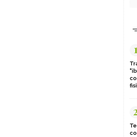
Tr
"ib
co
fis
Te
co