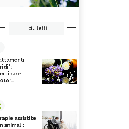
I più letti
1
attamenti
ridi":
mbinare
ioter...
2
rapie assistite
n animali: