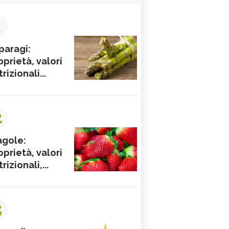
1
paragi:
oprietà, valori
rizionali...
2
agole:
oprietà, valori
rizionali,...
3