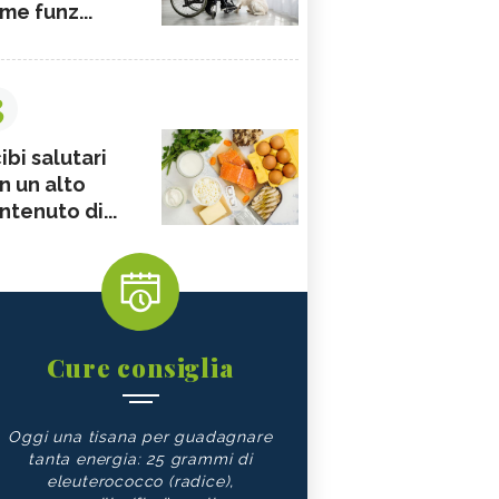
me funz...
3
ibi salutari
n un alto
ntenuto di...
Cure consiglia
Oggi una tisana per guadagnare
tanta energia: 25 grammi di
eleuterococco (radice),