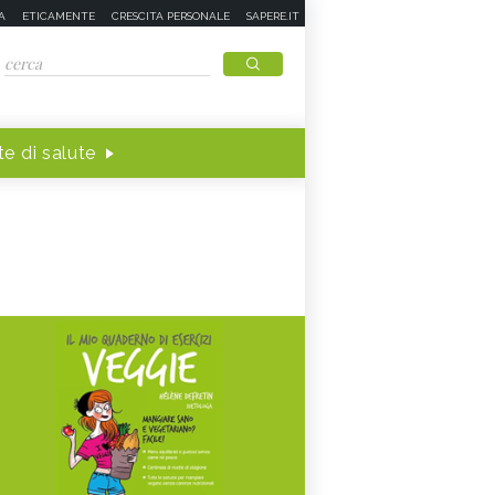
A
ETICAMENTE
CRESCITA PERSONALE
SAPERE.IT
e di salute