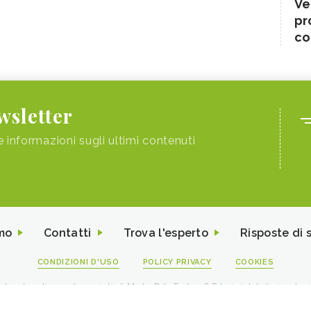
Ve
pr
co
ewsletter
e informazioni sugli ultimi contenuti
mo
Contatti
Trova l'esperto
Risposte di 
CONDIZIONI D'USO
POLICY PRIVACY
COOKIES
I contenuti sono di proprietà di Media Data Factory S.R.L, è vietata la riproduz
viale Sarca 226 Milano 20126 - PI/CF 09595010969