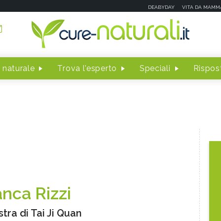
DEABYDAY
VITA DA MAMM
 naturale
Trova l'esperto
Speciali
Rispost
anca Rizzi
tra di Tai Ji Quan