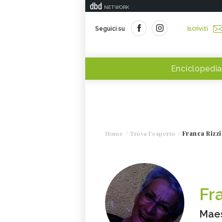
NETWORK
Seguici su
Iscriviti
Enciclopedia
Home
Trova l'esperto
Franca Rizzi
Fr
Maes