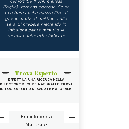
camomilla (fiori), melissa
(foglie), verbena odorosa. Se ne
può bere anche mezzo litro al
giorno, metà al mattino e alla
sera. Si prepara mettendo in
infusione per 12 minuti due
cucchiai delle erbe indicate.
Trova Esperto
EFFETTUA UNA RICERCA NELLA
DIRECTORY DI CURE-NATURALI E TROVA
IL TUO ESPERTO DI SALUTE NATURALE.
Enciclopedia
Naturale