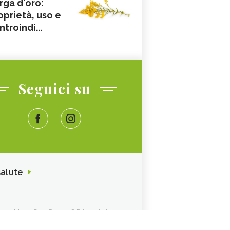
rga d'oro:
oprietà, uso e
ntroindi...
Seguici su
salute
ione. Media Data Factory S.R.L. sede legale in