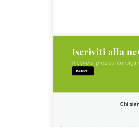
Iscriviti alla n
Riceverai preziosi consigli 
ISCRIVITI
Chi sia
© 2026 Copyright Media Data Factory S.R.L. - 