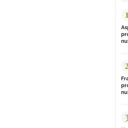
As
pr
nut
Fr
pr
nut