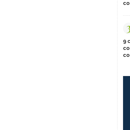
co
9 c
co
co