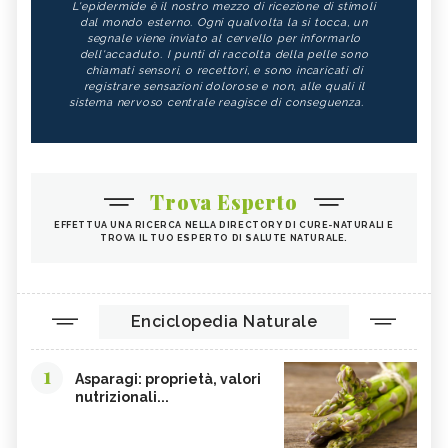
L'epidermide è il nostro mezzo di ricezione di stimoli
dal mondo esterno. Ogni qualvolta la si tocca, un
segnale viene inviato al cervello per informarlo
dell'accaduto. I punti di raccolta della pelle sono
chiamati sensori, o recettori, e sono incaricati di
registrare sensazioni dolorose e non, alle quali il
sistema nervoso centrale reagisce di conseguenza.
Trova Esperto
EFFETTUA UNA RICERCA NELLA DIRECTORY DI CURE-NATURALI E
TROVA IL TUO ESPERTO DI SALUTE NATURALE.
Enciclopedia Naturale
1
Asparagi: proprietà, valori
nutrizionali...