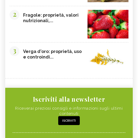
2
Fragole: proprietà, valori
nutrizionali,...
3
Verga d'oro: proprietà, uso
e controindi...
Iscriviti alla newsletter
Riceverai preziosi consigli e informazioni sugli ultimi
contenuti
ISCRIVITI