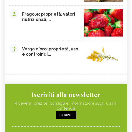
2
Fragole: proprietà, valori
nutrizionali,...
3
Verga d'oro: proprietà, uso
e controindi...
Iscriviti alla newsletter
Riceverai preziosi consigli e informazioni sugli ultimi
contenuti
ISCRIVITI