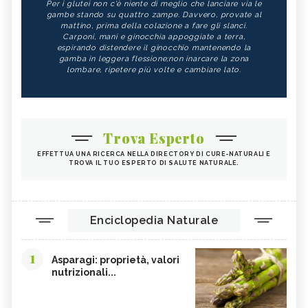
Per i glutei non c'è niente di meglio che lanciare via le
gambe stando su quattro zampe. Davvero, provate al
mattino, prima della colazione a fare gli slanci.
Carponi, mani e ginocchia appoggiate a terra,
espirando distendere il ginocchio mantenendo la
gamba in leggera flessione;non inarcare la zona
lombare, ripetere più volte e cambiare lato.
Trova Esperto
EFFETTUA UNA RICERCA NELLA DIRECTORY DI CURE-NATURALI E
TROVA IL TUO ESPERTO DI SALUTE NATURALE.
Enciclopedia Naturale
1
Asparagi: proprietà, valori
nutrizionali...