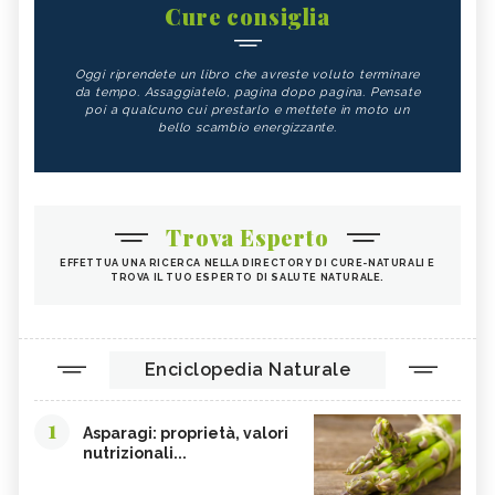
Cure consiglia
Oggi riprendete un libro che avreste voluto terminare
da tempo. Assaggiatelo, pagina dopo pagina. Pensate
poi a qualcuno cui prestarlo e mettete in moto un
bello scambio energizzante.
Trova Esperto
EFFETTUA UNA RICERCA NELLA DIRECTORY DI CURE-NATURALI E
TROVA IL TUO ESPERTO DI SALUTE NATURALE.
Enciclopedia Naturale
1
Asparagi: proprietà, valori
nutrizionali...