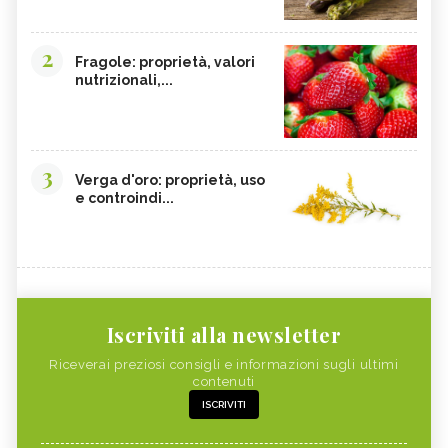
2
Fragole: proprietà, valori
nutrizionali,...
3
Verga d'oro: proprietà, uso
e controindi...
Iscriviti alla newsletter
Riceverai preziosi consigli e informazioni sugli ultimi
contenuti
ISCRIVITI