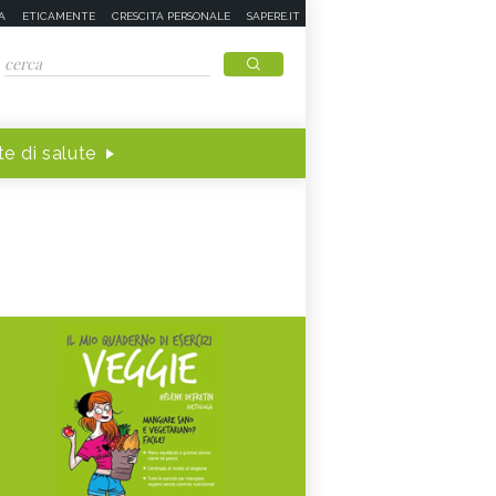
A
ETICAMENTE
CRESCITA PERSONALE
SAPERE.IT
e di salute