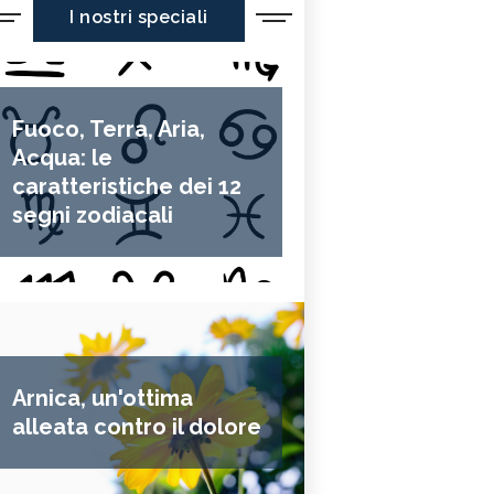
I nostri speciali
Fuoco, Terra, Aria,
Acqua: le
caratteristiche dei 12
segni zodiacali
Arnica, un'ottima
alleata contro il dolore