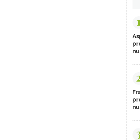
As
pr
nut
Fr
pr
nut