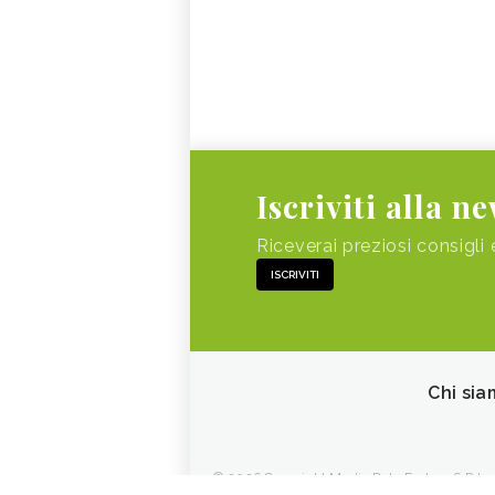
Iscriviti alla n
Riceverai preziosi consigli 
ISCRIVITI
Chi sia
© 2026 Copyright Media Data Factory S.R.L. - 