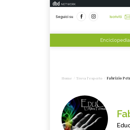
NETWORK
Seguici su
Iscriviti
Enciclopedia
Home
Trova l'esperto
Fabrizio Pet
Fab
Edu