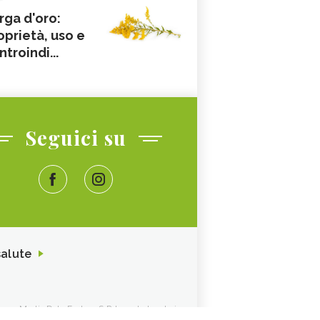
rga d'oro:
oprietà, uso e
ntroindi...
Seguici su
salute
ione. Media Data Factory S.R.L. sede legale in