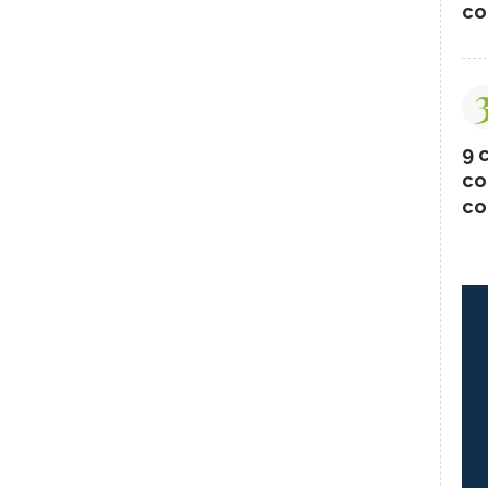
co
9 c
co
co