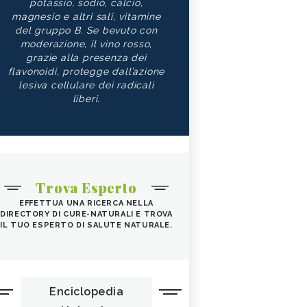
potassio, sodio, calcio,
magnesio e altri sali, vitamine
del gruppo B. Se bevuto con
moderazione, il vino rosso,
grazie alla presenza dei
flavonoidi, protegge dall’azione
lesiva cellulare dei radicali
liberi.
Trova Esperto
EFFETTUA UNA RICERCA NELLA
DIRECTORY DI CURE-NATURALI E TROVA
IL TUO ESPERTO DI SALUTE NATURALE.
Enciclopedia