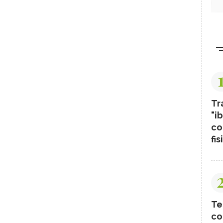
Tr
"ib
co
fis
Te
co