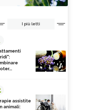
I più letti
1
attamenti
ridi":
mbinare
ioter...
2
rapie assistite
n animali: