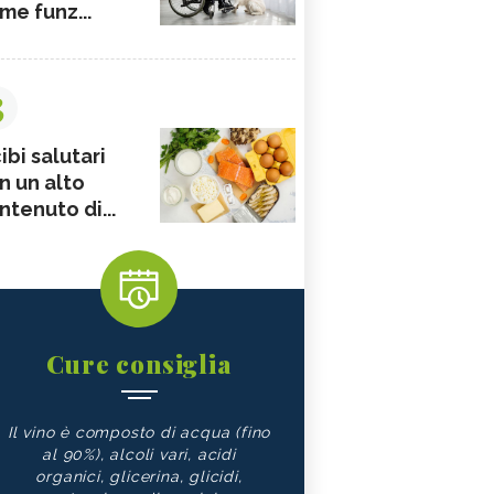
me funz...
3
ibi salutari
n un alto
ntenuto di...
Cure consiglia
Il vino è composto di acqua (fino
al 90%), alcoli vari, acidi
organici, glicerina, glicidi,