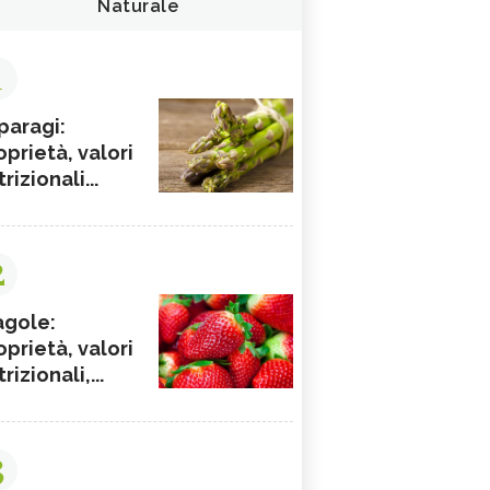
Naturale
1
paragi:
oprietà, valori
rizionali...
2
agole:
oprietà, valori
rizionali,...
3