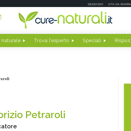
DEABYDAY
VITA DA MAMM
 naturale
Trova l'esperto
Speciali
Rispost
raroli
rizio Petraroli
catore