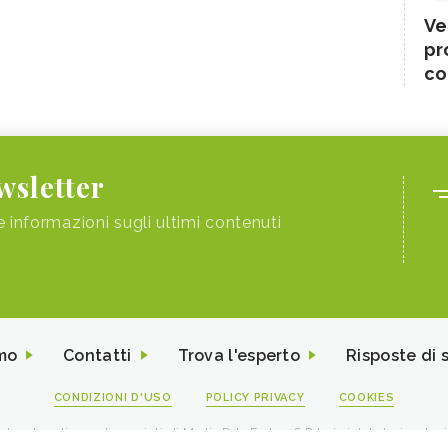
Ve
pr
co
ewsletter
e informazioni sugli ultimi contenuti
mo
Contatti
Trova l'esperto
Risposte di 
CONDIZIONI D'USO
POLICY PRIVACY
COOKIES
I contenuti sono di proprietà di Media Data Factory S.R.L, è vietata la riproduz
viale Sarca 226 Milano 20126 - PI/CF 09595010969