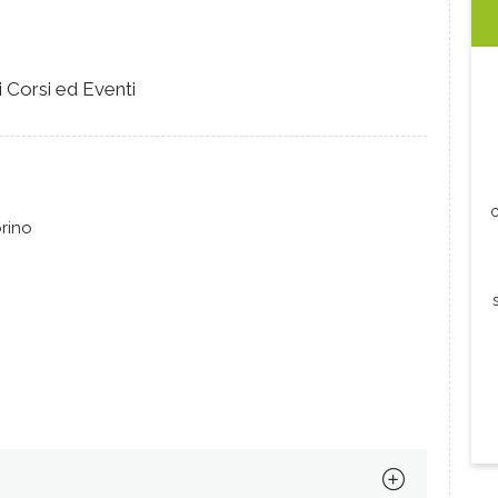
 Corsi ed Eventi
c
orino