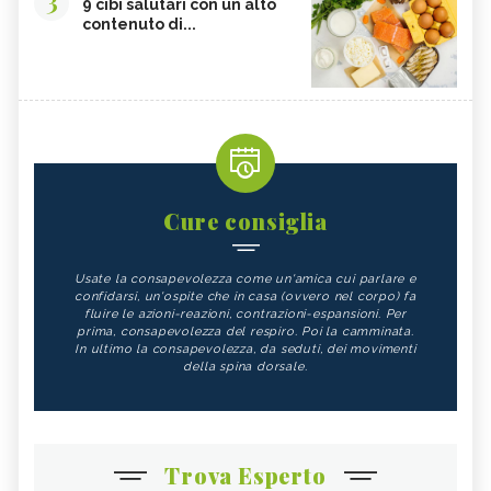
9 cibi salutari con un alto
contenuto di...
Cure consiglia
Usate la consapevolezza come un'amica cui parlare e
confidarsi, un'ospite che in casa (ovvero nel corpo) fa
fluire le azioni-reazioni, contrazioni-espansioni. Per
prima, consapevolezza del respiro. Poi la camminata.
In ultimo la consapevolezza, da seduti, dei movimenti
della spina dorsale.
Trova Esperto