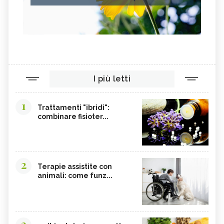
I più letti
1
Trattamenti "ibridi":
combinare fisioter...
2
Terapie assistite con
animali: come funz...
3