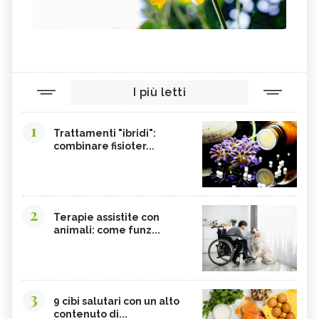
I più letti
1
Trattamenti "ibridi":
combinare fisioter...
2
Terapie assistite con
animali: come funz...
3
9 cibi salutari con un alto
contenuto di...