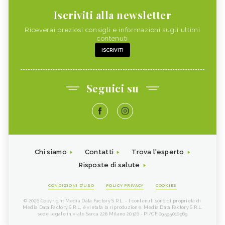
Iscriviti alla newsletter
Riceverai preziosi consigli e informazioni sugli ultimi
contenuti
ISCRIVITI
Seguici su
Chi siamo
Contatti
Trova l'esperto
Risposte di salute
CONDIZIONI D'USO
POLICY PRIVACY
COOKIES
© 2026 Copyright Media Data Factory S.R.L. - I contenuti sono di proprietà di
Media Data Factory S.R.L, è vietata la riproduzione. Media Data Factory S.R.L.
sede legale in viale Sarca 226 Milano 20126 - PI/CF 09595010969