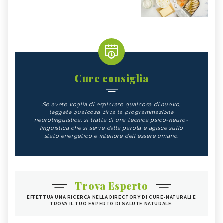
Cure consiglia
Se avete voglia di esplorare qualcosa di nuovo,
leggete qualcosa circa la programmazione
neurolinguistica; si tratta di una tecnica psico-neuro-
linguistica che si serve della parola e agisce sullo
stato energetico e interiore dell'essere umano.
Trova Esperto
EFFETTUA UNA RICERCA NELLA DIRECTORY DI CURE-NATURALI E
TROVA IL TUO ESPERTO DI SALUTE NATURALE.