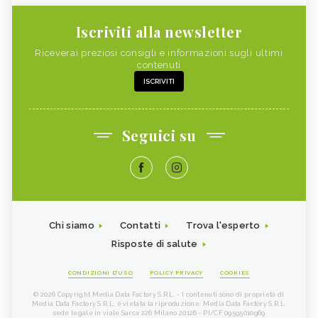
Iscriviti alla newsletter
Riceverai preziosi consigli e informazioni sugli ultimi
contenuti
ISCRIVITI
Seguici su
Chi siamo
Contatti
Trova l'esperto
Risposte di salute
CONDIZIONI D'USO
POLICY PRIVACY
COOKIES
© 2026 Copyright Media Data Factory S.R.L. - I contenuti sono di proprietà di
Media Data Factory S.R.L, è vietata la riproduzione. Media Data Factory S.R.L.
sede legale in viale Sarca 226 Milano 20126 - PI/CF 09595010969