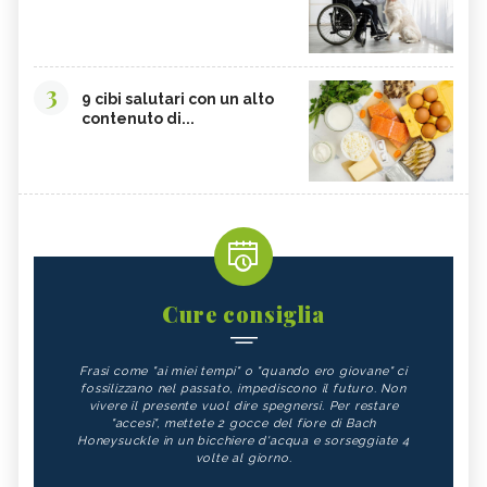
3
9 cibi salutari con un alto
contenuto di...
Cure consiglia
Frasi come "ai miei tempi" o "quando ero giovane" ci
fossilizzano nel passato, impediscono il futuro. Non
vivere il presente vuol dire spegnersi. Per restare
"accesi", mettete 2 gocce del fiore di Bach
Honeysuckle in un bicchiere d'acqua e sorseggiate 4
volte al giorno.