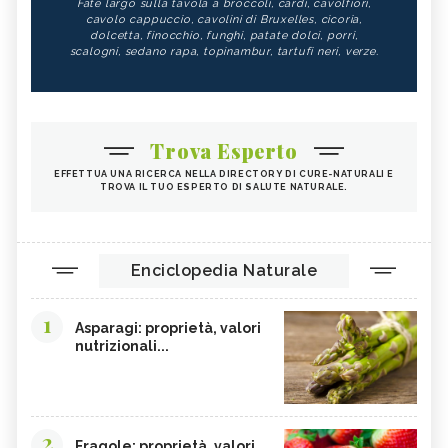
Fate largo sulla tavola a broccoli, cardi, cavolfiori,
cavolo cappuccio, cavolini di Bruxelles, cicoria,
dolcetta, finocchio, funghi, patate dolci, porri,
scalogni, sedano rapa, topinambur, tartufi neri, verze.
Trova Esperto
EFFETTUA UNA RICERCA NELLA DIRECTORY DI CURE-NATURALI E
TROVA IL TUO ESPERTO DI SALUTE NATURALE.
Enciclopedia Naturale
1
Asparagi: proprietà, valori
nutrizionali...
2
Fragole: proprietà, valori