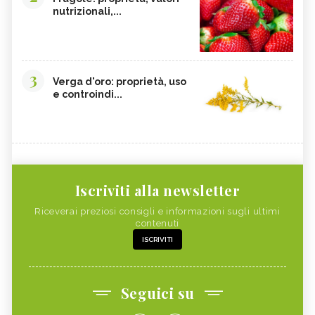
nutrizionali,...
3
Verga d'oro: proprietà, uso
e controindi...
Iscriviti alla newsletter
Riceverai preziosi consigli e informazioni sugli ultimi
contenuti
ISCRIVITI
Seguici su