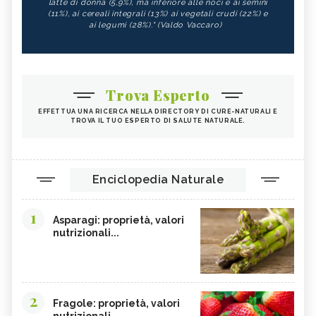
latte di donna (5,9%), ma inferiore alle noci e ai semini
(11%), ai cereali integrali (13%) ai vegetali crudi (22%) e
ai legumi (28%)." (Valdo Vaccaro)
Trova Esperto
EFFETTUA UNA RICERCA NELLA DIRECTORY DI CURE-NATURALI E
TROVA IL TUO ESPERTO DI SALUTE NATURALE.
Enciclopedia Naturale
1
Asparagi: proprietà, valori
nutrizionali...
2
Fragole: proprietà, valori
nutrizionali,...