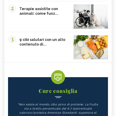
2
Terapie assistite con
animali: come funz...
3
9 cibi salutari con un alto
contenuto di...
Cure consiglia
"Non esiste al mondo cibo privo di proteine. La frutta
sta a livello percentuale del 6,7 (percentuale
calorico/proteica American Standard), superiore al