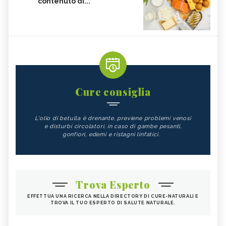
contenuto di...
Cure consiglia
L'olio di betulla è drenante, previene problemi venosi
e disturbi circolatori, in caso di gambe pesanti,
gonfiori, edemi e ristagni linfatici.
Trova Esperto
EFFETTUA UNA RICERCA NELLA DIRECTORY DI CURE-NATURALI E
TROVA IL TUO ESPERTO DI SALUTE NATURALE.