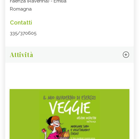
Faenza (Ravenna) - Emilia
Romagna
Contatti
335/370605
Attività