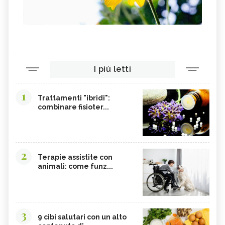
I più letti
1
Trattamenti "ibridi":
combinare fisioter...
2
Terapie assistite con
animali: come funz...
3
9 cibi salutari con un alto