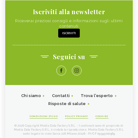
Iscriviti alla newsletter
Riceverai preziosi consigli e informazioni sugli ultimi
contenuti
ISCRIVITI
Seguici su
Chi siamo
Contatti
Trova l'esperto
Risposte di salute
CONDIZIONI D'USO
POLICY PRIVACY
COOKIES
© 2026 Copyright Media Data Factory S.R.L. - I contenuti sono di proprietà di
Media Data Factory S.R.L, è vietata la riproduzione. Media Data Factory S.R.L.
sede legale in viale Sarca 226 Milano 20126 - PI/CF 09595010969