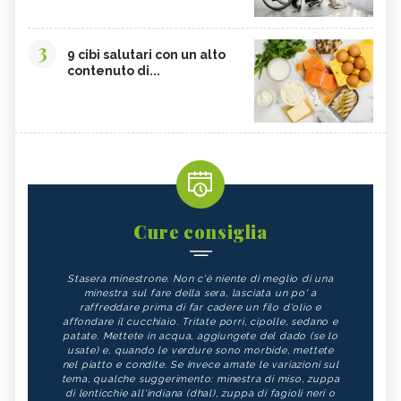
3
9 cibi salutari con un alto
contenuto di...
Cure consiglia
Stasera minestrone. Non c'è niente di meglio di una
minestra sul fare della sera, lasciata un po' a
raffreddare prima di far cadere un filo d'olio e
affondare il cucchiaio. Tritate porri, cipolle, sedano e
patate. Mettete in acqua, aggiungete del dado (se lo
usate) e, quando le verdure sono morbide, mettete
nel piatto e condite. Se invece amate le variazioni sul
tema, qualche suggerimento: minestra di miso, zuppa
di lenticchie all'indiana (dhal), zuppa di fagioli neri o