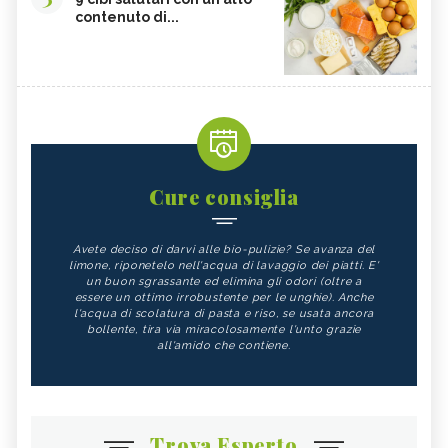
contenuto di...
Cure consiglia
Avete deciso di darvi alle bio-pulizie? Se avanza del
limone, riponetelo nell'acqua di lavaggio dei piatti. E'
un buon sgrassante ed elimina gli odori (oltre a
essere un ottimo irrobustente per le unghie). Anche
l'acqua di scolatura di pasta e riso, se usata ancora
bollente, tira via miracolosamente l'unto grazie
all'amido che contiene.
Trova Esperto