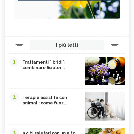
I più letti
1
Trattamenti "ibridi":
combinare fisioter...
2
Terapie assistite con
animali: come funz...
3
9 cibi salutari con un alto