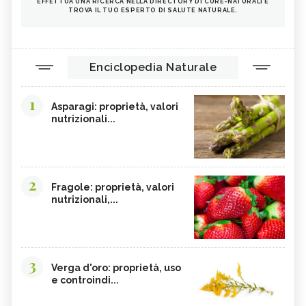
EFFETTUA UNA RICERCA NELLA DIRECTORY DI CURE-NATURALI E
TROVA IL TUO ESPERTO DI SALUTE NATURALE.
Enciclopedia Naturale
1
Asparagi: proprietà, valori
nutrizionali...
2
Fragole: proprietà, valori
nutrizionali,...
3
Verga d'oro: proprietà, uso
e controindi...