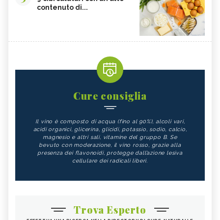
contenuto di...
Cure consiglia
Il vino è composto di acqua (fino al 90%), alcoli vari,
acidi organici, glicerina, glicidi, potassio, sodio, calcio,
magnesio e altri sali, vitamine del gruppo B. Se
bevuto con moderazione, il vino rosso, grazie alla
presenza dei flavonoidi, protegge dall’azione lesiva
cellulare dei radicali liberi.
Trova Esperto