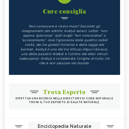
Cure consiglia
Non conoscere è vivere male? Secondo gli
insegnamenti zen antichi, Avidyā sanscr. Letter. "non
sapere, ignoranza". (pāli avijjā) "non conoscenza" o
"accecamento", cioè l'ignoranza delle quattro nobili
verità, dei tre gioielli (triratna) e della legge del
karman. Avidyā è uno dei tre influssi impuri (āsrava),
una delle passioni (kleśa) e l'ultimo dei dieci vincoli
(saṃyojana). Avidyā è considerata l'origine di tutto ciò
che è non salutare nel mondo.
Trova Esperto
EFFETTUA UNA RICERCA NELLA DIRECTORY DI CURE-NATURALI E
TROVA IL TUO ESPERTO DI SALUTE NATURALE.
Enciclopedia Naturale