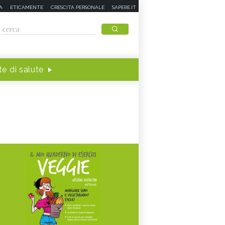
A
ETICAMENTE
CRESCITA PERSONALE
SAPERE.IT
e di salute