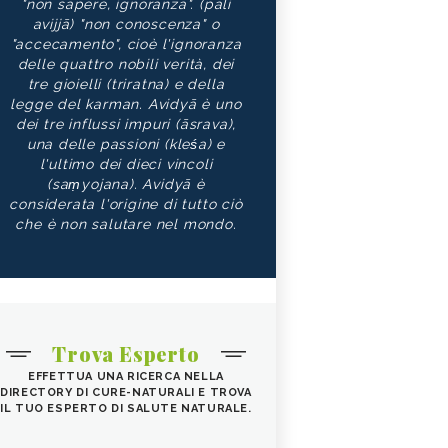
"non sapere, ignoranza". (pāli
avijjā) "non conoscenza" o
"accecamento", cioè l'ignoranza
delle quattro nobili verità, dei
tre gioielli (triratna) e della
legge del karman. Avidyā è uno
dei tre influssi impuri (āsrava),
una delle passioni (kleśa) e
l'ultimo dei dieci vincoli
(saṃyojana). Avidyā è
considerata l'origine di tutto ciò
che è non salutare nel mondo.
Trova Esperto
EFFETTUA UNA RICERCA NELLA
DIRECTORY DI CURE-NATURALI E TROVA
IL TUO ESPERTO DI SALUTE NATURALE.