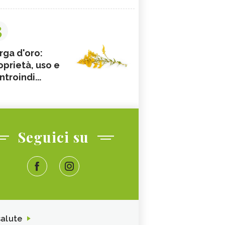
3
rga d'oro:
oprietà, uso e
ntroindi...
Seguici su
salute