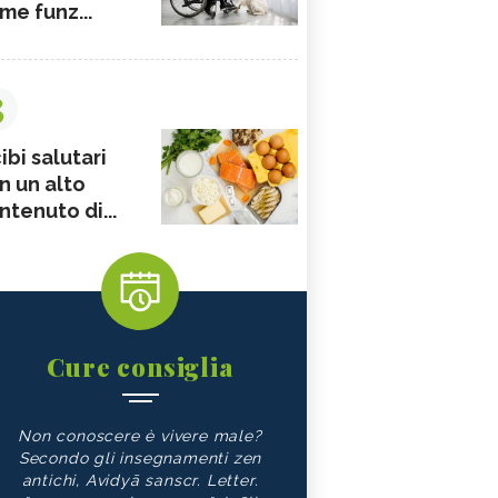
me funz...
3
ibi salutari
n un alto
ntenuto di...
Cure consiglia
Non conoscere è vivere male?
Secondo gli insegnamenti zen
antichi, Avidyā sanscr. Letter.