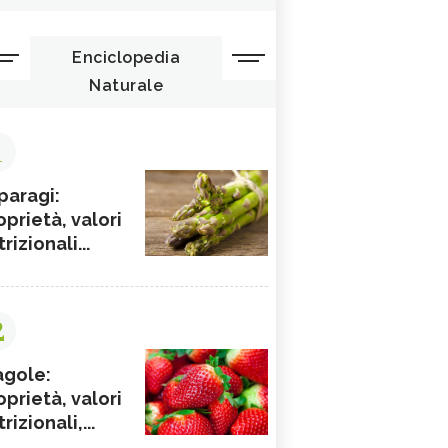
Enciclopedia
Naturale
1
paragi:
oprietà, valori
rizionali...
2
agole:
oprietà, valori
rizionali,...