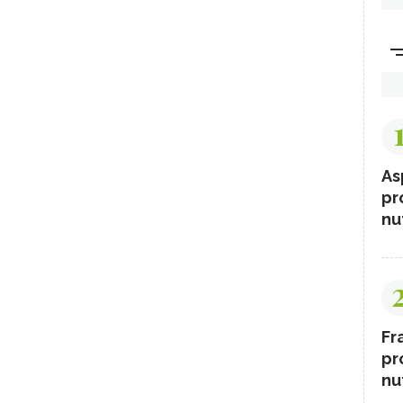
As
pr
nut
Fr
pr
nut