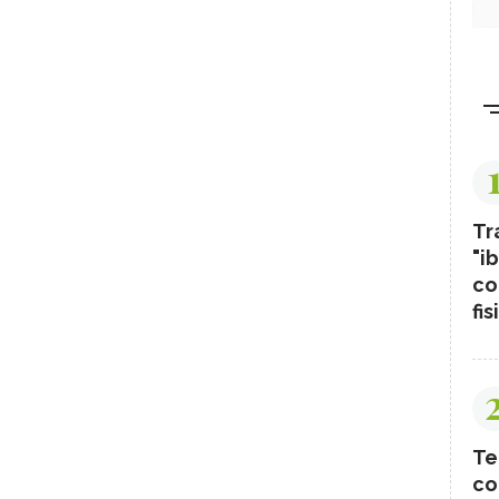
Tr
"ib
co
fis
Te
co