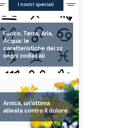
I nostri speciali
Fuoco, Terra, Aria,
Acqua: le
caratteristiche dei 12
segni zodiacali
Arnica, un'ottima
alleata contro il dolore