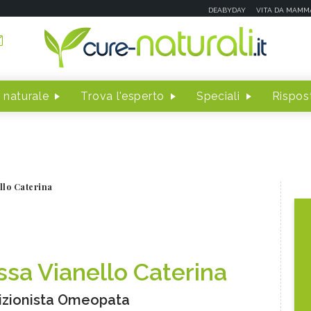
DEABYDAY
VITA DA MAMM
 naturale
Trova l'esperto
Speciali
Rispost
llo Caterina
.ssa Vianello Caterina
izionista Omeopata