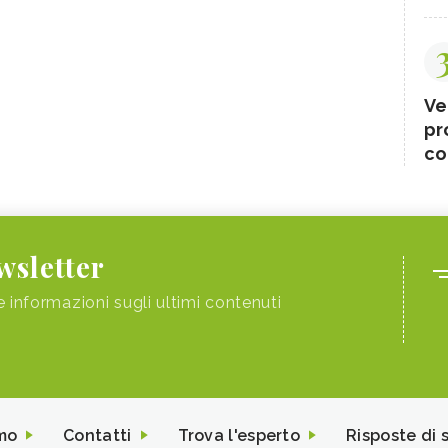
Ve
pr
co
ewsletter
e informazioni sugli ultimi contenuti
mo
Contatti
Trova l'esperto
Risposte di 