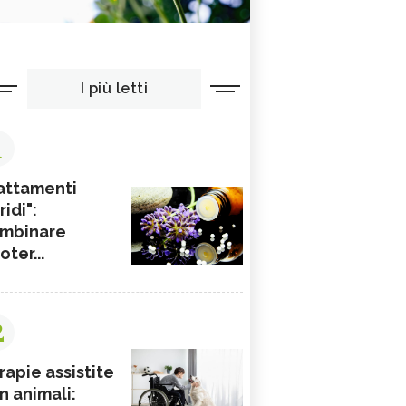
I più letti
1
attamenti
ridi":
mbinare
ioter...
2
rapie assistite
n animali: