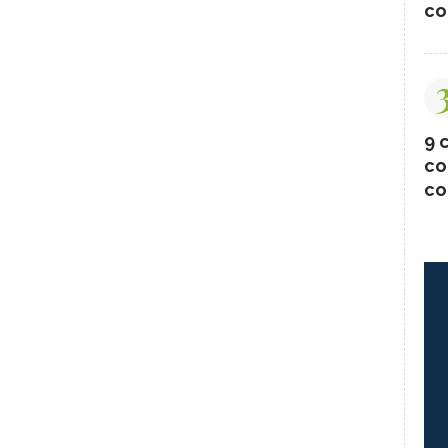
co
9 c
co
co