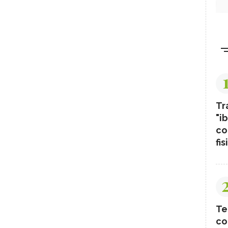
Tr
"ib
co
fis
Te
co