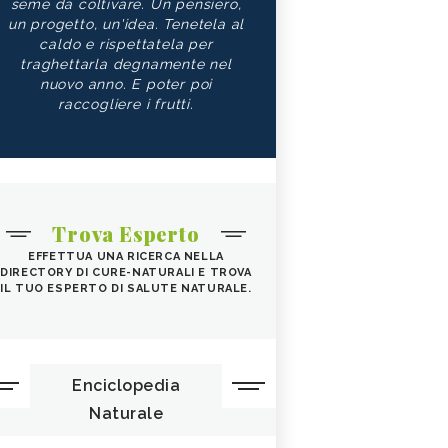
seme da coltivare. Un pensiero,
un progetto, un'idea. Tenetela al
caldo e rispettatela per
traghettarla degnamente nel
nuovo anno. E poter poi
raccogliere i frutti.
Trova Esperto
EFFETTUA UNA RICERCA NELLA
DIRECTORY DI CURE-NATURALI E TROVA
IL TUO ESPERTO DI SALUTE NATURALE.
Enciclopedia
Naturale