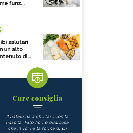
me funz...
3
ibi salutari
n un alto
ntenuto di...
Cure consiglia
Il natale ha a che fare con la
nascita. Fate fiorire qualcosa
che in voi ha la forma di un