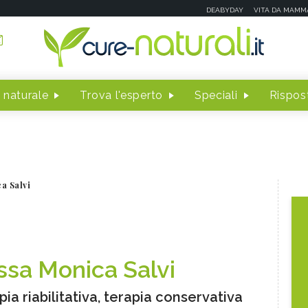
DEABYDAY
VITA DA MAMM
 naturale
Trova l'esperto
Speciali
Rispost
a Salvi
.ssa Monica Salvi
pia riabilitativa, terapia conservativa