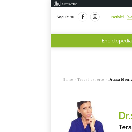
NETWORK
Seguici su
Iscriviti
Enciclopedia
Home
Trova l'esperto
Dr.ssa Monic
Dr
Tera