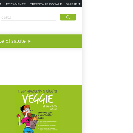
A
ETICAMENTE
CRESCITA PERSONALE
SAPERE.IT
e di salute