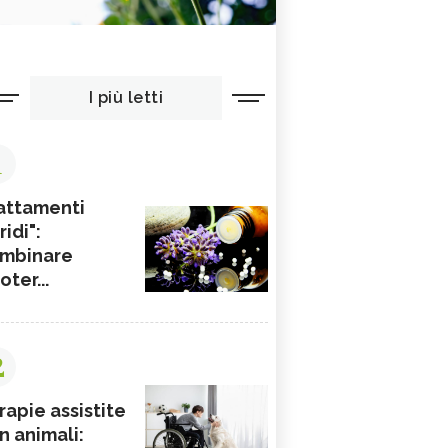
I più letti
1
attamenti
ridi":
mbinare
ioter...
2
rapie assistite
n animali: