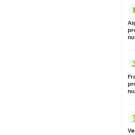
As
pr
nut
Fr
pr
nut
Ve