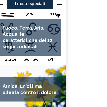
I nostri speciali
Fuoco, Terra, Aria,
Acqua: le
caratteristiche dei 12
segni zodiacali
Arnica, un'ottima
alleata contro il dolore