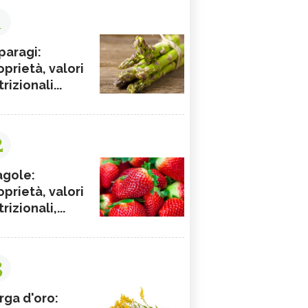
1
paragi:
oprietà, valori
rizionali...
2
agole:
oprietà, valori
rizionali,...
3
rga d'oro: