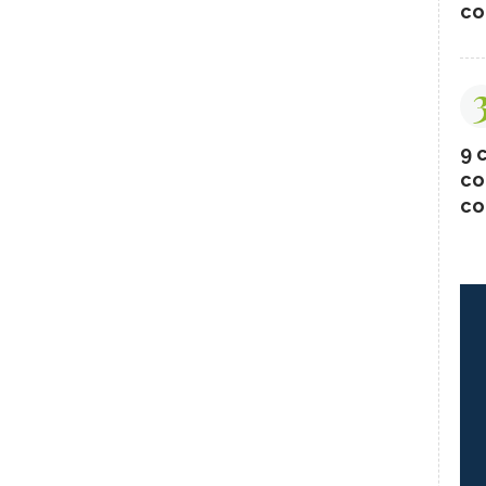
co
9 c
co
co