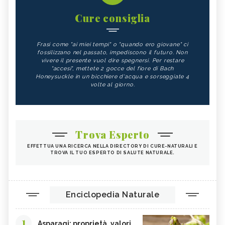
Cure consiglia
Frasi come "ai miei tempi" o "quando ero giovane" ci
fossilizzano nel passato, impediscono il futuro. Non
vivere il presente vuol dire spegnersi. Per restare
"accesi", mettete 2 gocce del fiore di Bach
Honeysuckle in un bicchiere d'acqua e sorseggiate 4
volte al giorno.
Trova Esperto
EFFETTUA UNA RICERCA NELLA DIRECTORY DI CURE-NATURALI E
TROVA IL TUO ESPERTO DI SALUTE NATURALE.
Enciclopedia Naturale
1
Asparagi: proprietà, valori