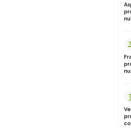
As
pr
nut
Fr
pr
nut
Ve
pr
co