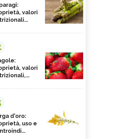
paragi:
oprietà, valori
rizionali...
2
agole:
oprietà, valori
rizionali,...
3
rga d'oro:
oprietà, uso e
ntroindi...