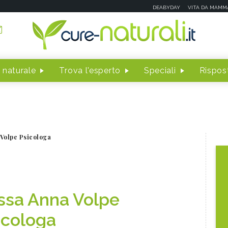
DEABYDAY
VITA DA MAMM
 naturale
Trova l'esperto
Speciali
Rispost
Volpe Psicologa
.ssa Anna Volpe
icologa