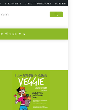
A
ETICAMENTE
CRESCITA PERSONALE
SAPERE.IT
e di salute