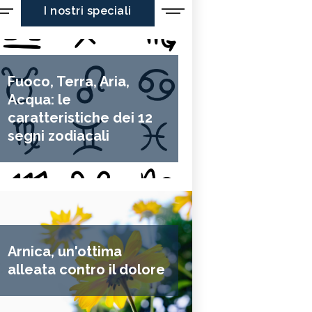
I nostri speciali
Fuoco, Terra, Aria,
Acqua: le
caratteristiche dei 12
segni zodiacali
Arnica, un'ottima
alleata contro il dolore