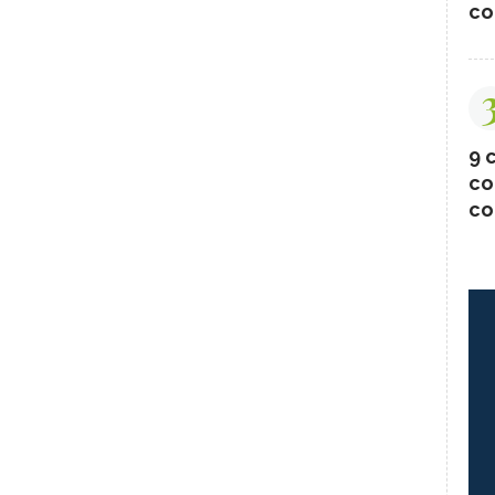
co
9 c
co
co