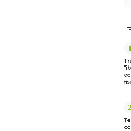
Tr
"ib
co
fis
Te
co