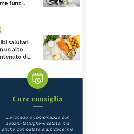
me funz...
3
ibi salutari
n un alto
ntenuto di...
Cure consiglia
L'avocado è combinabile con
sedani-lattughe-insalate, ma
anche con patate e amidacei ma