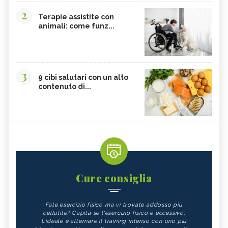
2
Terapie assistite con
animali: come funz...
3
9 cibi salutari con un alto
contenuto di...
Cure consiglia
Fate esercizio fisico ma vi trovate addosso più
cellulite? Capita se l'esercizio fisico è eccessivo.
L'ideale è alternare il training intenso con uno più