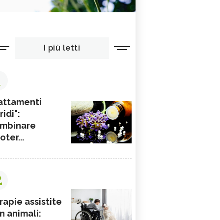
I più letti
1
attamenti
ridi":
mbinare
ioter...
2
rapie assistite
n animali: