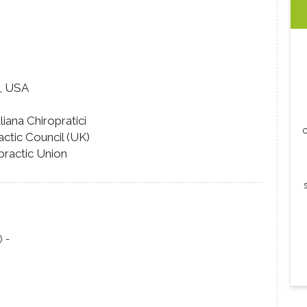
C, USA
iana Chiropratici
c
ctic Council (UK)
ractic Union
) -