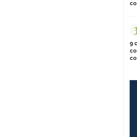
co
9 c
co
co