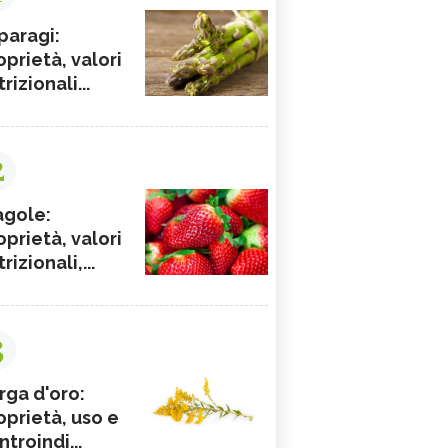
paragi:
oprietà, valori
rizionali...
2
agole:
oprietà, valori
rizionali,...
3
rga d'oro:
oprietà, uso e
ntroindi...