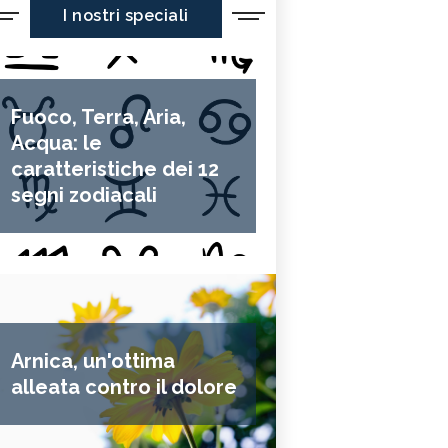
I nostri speciali
Fuoco, Terra, Aria,
Acqua: le
caratteristiche dei 12
segni zodiacali
Arnica, un'ottima
alleata contro il dolore