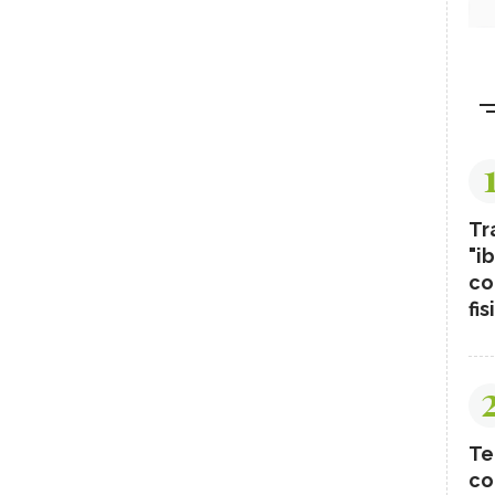
Tr
"ib
co
fis
Te
co