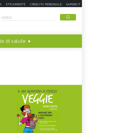
A
ETICAMENTE
CRESCITA PERSONALE
SAPERE.IT
e di salute