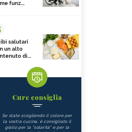
me funz...
3
ibi salutari
n un alto
ntenuto di...
Cure consiglia
Se state scegliendo il colore per
la vostra cucina, è consigliato il
giallo per la "solarità" e per la