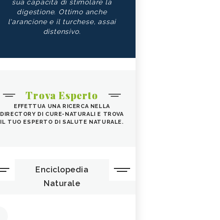
sua capacità di stimolare la
digestione. Ottimo anche
l'arancione e il turchese, assai
distensivo.
Trova Esperto
EFFETTUA UNA RICERCA NELLA
DIRECTORY DI CURE-NATURALI E TROVA
IL TUO ESPERTO DI SALUTE NATURALE.
Enciclopedia
Naturale
1