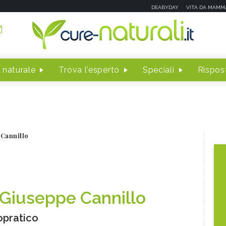
DEABYDAY
VITA DA MAMM
 naturale
Trova l'esperto
Speciali
Rispost
 Cannillo
 Giuseppe Cannillo
opratico