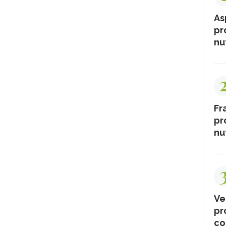
As
pr
nut
Fr
pr
nut
Ve
pr
co