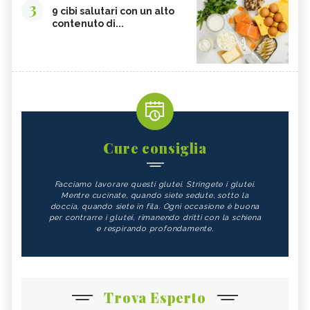
3
9 cibi salutari con un alto
contenuto di...
Cure consiglia
Facciamo lavorare questi glutei. Stringete i glutei.
Mentre cucinate, quando siete sedute, sotto la
doccia, quando siete in fila. Ogni occasione è buona
per contrarre i glutei, rimanendo dritti con la schiena
e respirando profondamente.
Trova Esperto