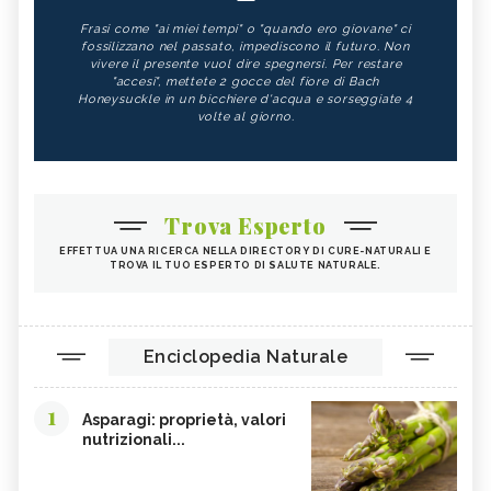
Frasi come "ai miei tempi" o "quando ero giovane" ci
fossilizzano nel passato, impediscono il futuro. Non
vivere il presente vuol dire spegnersi. Per restare
"accesi", mettete 2 gocce del fiore di Bach
Honeysuckle in un bicchiere d'acqua e sorseggiate 4
volte al giorno.
Trova Esperto
EFFETTUA UNA RICERCA NELLA DIRECTORY DI CURE-NATURALI E
TROVA IL TUO ESPERTO DI SALUTE NATURALE.
Enciclopedia Naturale
1
Asparagi: proprietà, valori
nutrizionali...