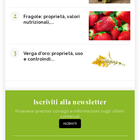
2
Fragole: proprietà, valori
nutrizionali,...
3
Verga d'oro: proprietà, uso
e controindi...
Iscriviti alla newsletter
Riceverai preziosi consigli e informazioni sugli ultimi
contenuti
ISCRIVITI