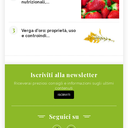
nutrizionali,...
3
Verga d'oro: proprietà, uso
e controindi...
Iscriviti alla newsletter
Riceverai preziosi consigli e informazioni sugli ultimi
contenuti
ISCRIVITI
Seguici su