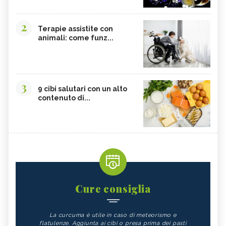
2
Terapie assistite con
animali: come funz...
3
9 cibi salutari con un alto
contenuto di...
Cure consiglia
La curcuma è utile in caso di meteorismo e
flatulenze. Aggiunta ai cibi o presa prima dei pasti