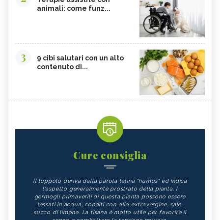
animali: come funz...
3
9 cibi salutari con un alto
contenuto di...
Cure consiglia
Il luppolo deriva dalla parola latina "humus" ed indica
l'aspetto generalmente prostrato della pianta. I
germogli primaverili di questa pianta possono essere
lessati in acqua, conditi con olio extravergine, sale,
succo di limone. La tisana è molto utile per favorire il