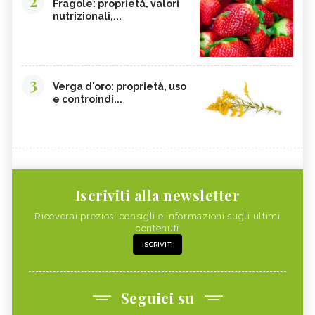
2
Fragole: proprietà, valori
nutrizionali,...
3
Verga d'oro: proprietà, uso
e controindi...
Iscriviti alla newsletter
Riceverai preziosi consigli e informazioni sugli ultimi
contenuti
ISCRIVITI
Seguici su