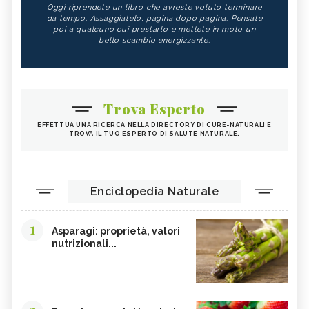
Oggi riprendete un libro che avreste voluto terminare
da tempo. Assaggiatelo, pagina dopo pagina. Pensate
poi a qualcuno cui prestarlo e mettete in moto un
bello scambio energizzante.
Trova Esperto
EFFETTUA UNA RICERCA NELLA DIRECTORY DI CURE-NATURALI E
TROVA IL TUO ESPERTO DI SALUTE NATURALE.
Enciclopedia Naturale
1
Asparagi: proprietà, valori
nutrizionali...