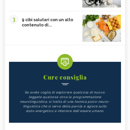
3
9 cibi salutari con un alto
contenuto di...
Cure consiglia
Se avete voglia di esplorare qualcosa di nuovo,
leggete qualcosa circa la programmazione
neurolinguistica; si tratta di una tecnica psico-neuro-
linguistica che si serve della parola e agisce sullo
stato energetico e interiore dell'essere umano.