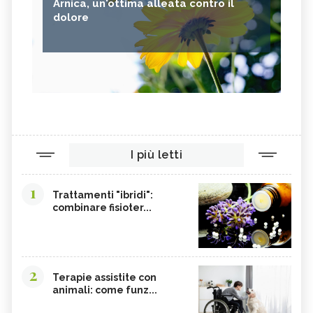
Arnica, un'ottima alleata contro il
dolore
I più letti
1
Trattamenti "ibridi":
combinare fisioter...
2
Terapie assistite con
animali: come funz...