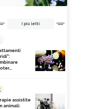
I più letti
1
attamenti
ridi":
mbinare
ioter...
2
rapie assistite
n animali: