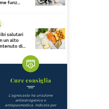
me funz...
3
ibi salutari
n un alto
ntenuto di...
Cure consiglia
L'agnocasto ha un’azione
antiestrogenica e
antispasmodica, indicata per