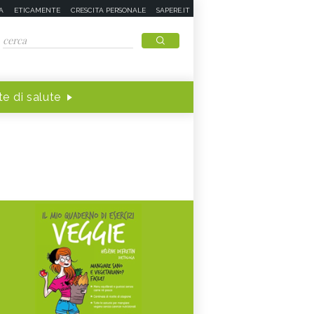
A
ETICAMENTE
CRESCITA PERSONALE
SAPERE.IT
e di salute