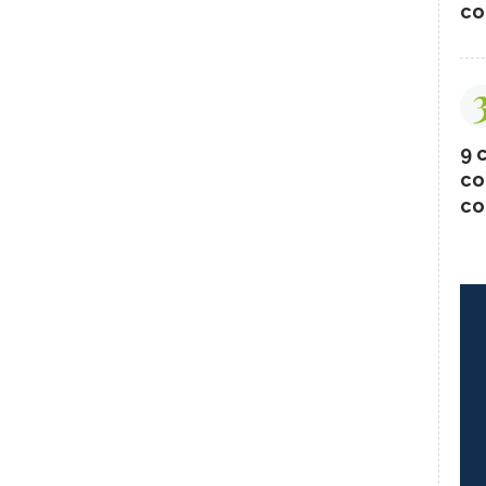
co
9 c
co
co