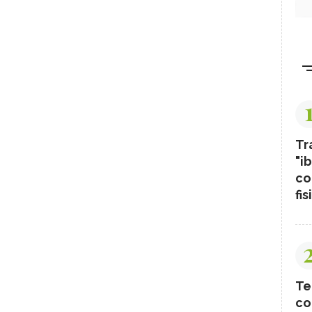
Tr
"ib
co
fis
Te
co