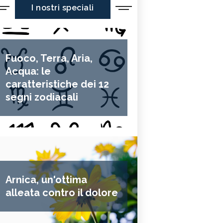
I nostri speciali
Fuoco, Terra, Aria,
Acqua: le
caratteristiche dei 12
segni zodiacali
Arnica, un'ottima
alleata contro il dolore