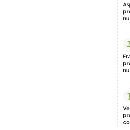
As
pr
nut
Fr
pr
nut
Ve
pr
co