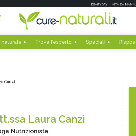
DEABYDAY
VITA DA MAMM
 naturale
Trova l'esperto
Speciali
Rispost
ra Canzi
tt.ssa Laura Canzi
oga Nutrizionista