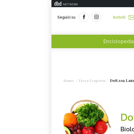
NETWORK
Seguici su
Iscriviti
Enciclopedia
Home
Trova l'esperto
Dott.ssa Lau
Do
Biol