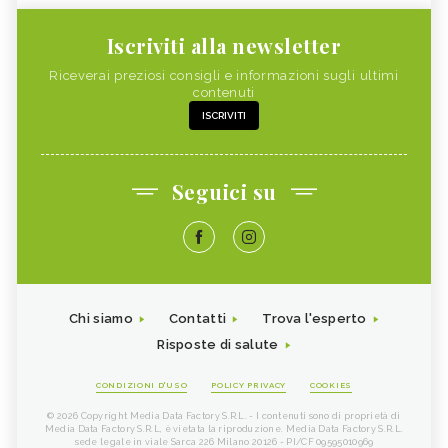
Iscriviti alla newsletter
Riceverai preziosi consigli e informazioni sugli ultimi
contenuti
ISCRIVITI
Seguici su
Chi siamo
Contatti
Trova l'esperto
Risposte di salute
CONDIZIONI D'USO
POLICY PRIVACY
COOKIES
© 2026 Copyright Media Data Factory S.R.L. - I contenuti sono di proprietà di
Media Data Factory S.R.L, è vietata la riproduzione. Media Data Factory S.R.L.
sede legale in viale Sarca 226 Milano 20126 - PI/CF 09595010969