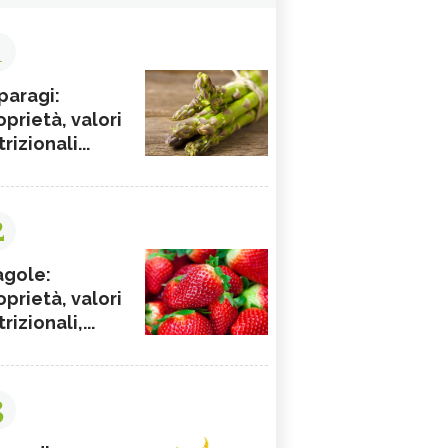
1
paragi:
oprietà, valori
rizionali...
2
agole:
oprietà, valori
rizionali,...
3