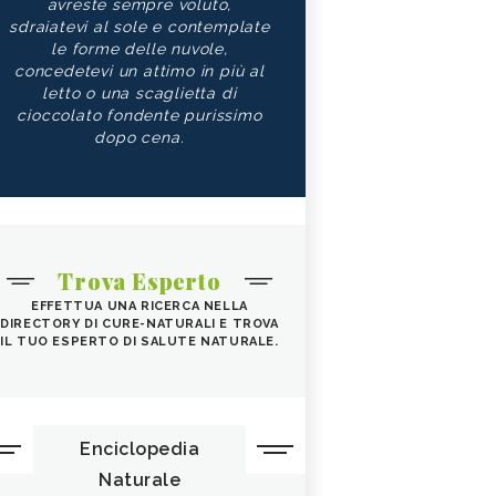
avreste sempre voluto,
sdraiatevi al sole e contemplate
le forme delle nuvole,
concedetevi un attimo in più al
letto o una scaglietta di
cioccolato fondente purissimo
dopo cena.
Trova Esperto
EFFETTUA UNA RICERCA NELLA
DIRECTORY DI CURE-NATURALI E TROVA
IL TUO ESPERTO DI SALUTE NATURALE.
Enciclopedia
Naturale