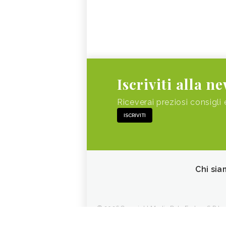
Iscriviti alla n
Riceverai preziosi consigli 
ISCRIVITI
Chi sia
© 2026 Copyright Media Data Factory S.R.L. - 