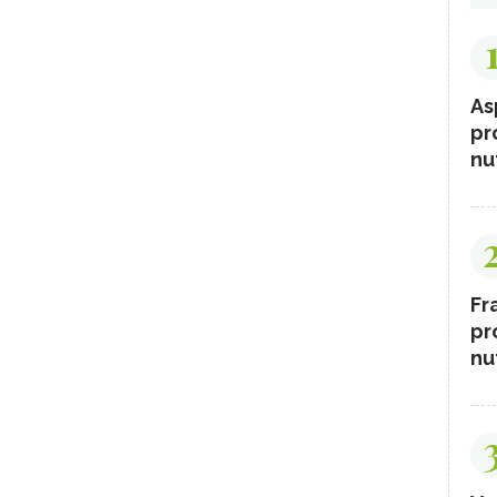
As
pr
nut
Fr
pr
nut