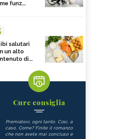
me funz...
3
ibi salutari
n un alto
ntenuto di...
Cure consiglia
Premiatevi, ogni tanto. Così, a
caso. Come? Finite il romanzo
che non avete mai concluso e