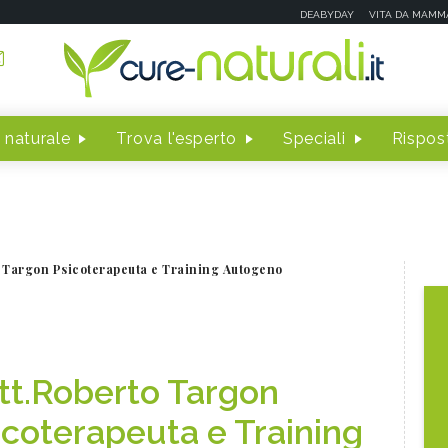
DEABYDAY
VITA DA MAMM
 naturale
Trova l'esperto
Speciali
Rispost
o Targon Psicoterapeuta e Training Autogeno
tt.Roberto Targon
icoterapeuta e Training