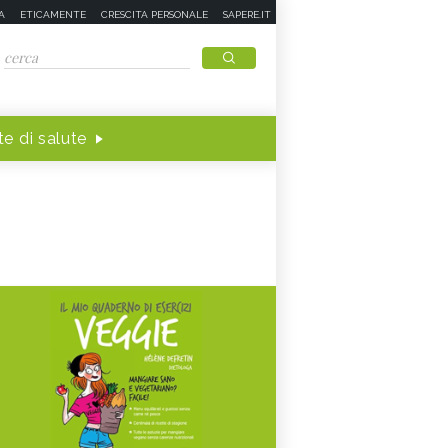
A
ETICAMENTE
CRESCITA PERSONALE
SAPERE.IT
e di salute