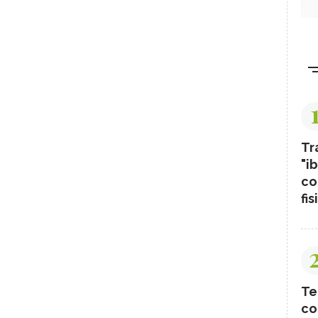
Tr
"ib
co
fis
Te
co