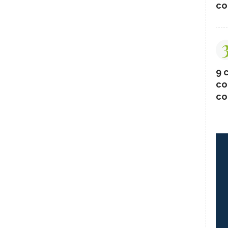
co
9 c
co
co