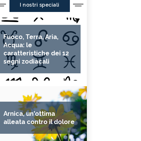
I nostri speciali
Fuoco, Terra, Aria,
Acqua: le
caratteristiche dei 12
segni zodiacali
Arnica, un'ottima
alleata contro il dolore