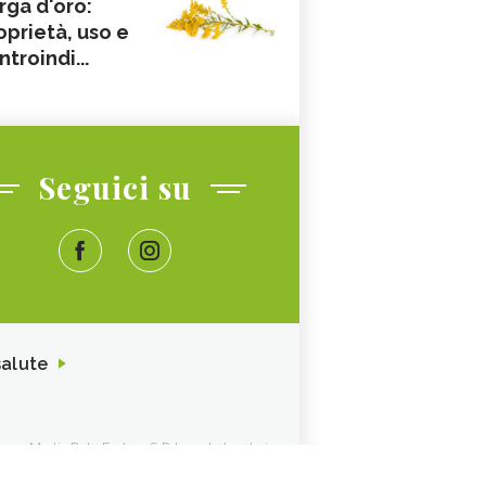
rga d'oro:
oprietà, uso e
ntroindi...
Seguici su
salute
ione. Media Data Factory S.R.L. sede legale in