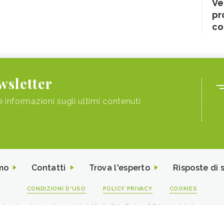
Ve
pr
co
ewsletter
e informazioni sugli ultimi contenuti
mo
Contatti
Trova l'esperto
Risposte di 
CONDIZIONI D'USO
POLICY PRIVACY
COOKIES
I contenuti sono di proprietà di Media Data Factory S.R.L, è vietata la riproduz
viale Sarca 226 Milano 20126 - PI/CF 09595010969