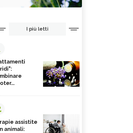
I più letti
1
attamenti
ridi":
mbinare
ioter...
2
rapie assistite
n animali: