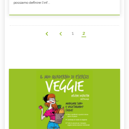
possiamo definire l'inf...
1
2