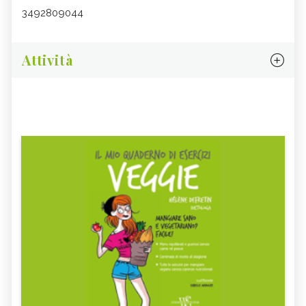
3492809044
Attività