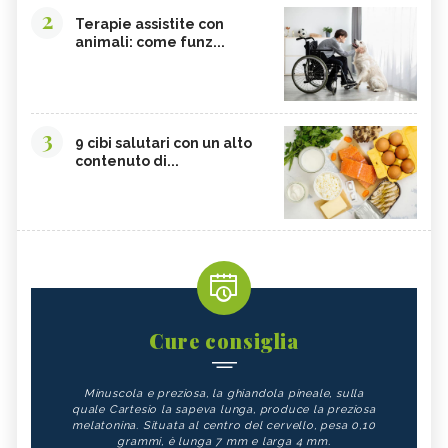
2
Terapie assistite con
animali: come funz...
3
9 cibi salutari con un alto
contenuto di...
Cure consiglia
Minuscola e preziosa, la ghiandola pineale, sulla
quale Cartesio la sapeva lunga, produce la preziosa
melatonina. Situata al centro del cervello, pesa 0,10
grammi, è lunga 7 mm e larga 4 mm.