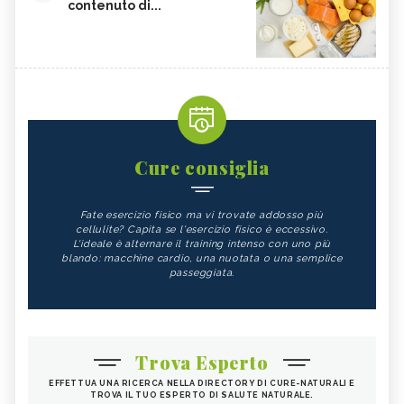
contenuto di...
Cure consiglia
Fate esercizio fisico ma vi trovate addosso più
cellulite? Capita se l'esercizio fisico è eccessivo.
L'ideale è alternare il training intenso con uno più
blando: macchine cardio, una nuotata o una semplice
passeggiata.
Trova Esperto
EFFETTUA UNA RICERCA NELLA DIRECTORY DI CURE-NATURALI E
TROVA IL TUO ESPERTO DI SALUTE NATURALE.