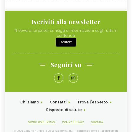
Iscriviti alla newsletter
Riceverai preziosi consigli e informazioni sugli ultimi
contenuti
ISCRIVITI
Seguici su
Chi siamo
Contatti
Trova l'esperto
Risposte di salute
CONDIZIONI D'USO
POLICY PRIVACY
COOKIES
© 2026 Copyright Media Data Factory S.R.L. - I contenuti sono di proprietà di