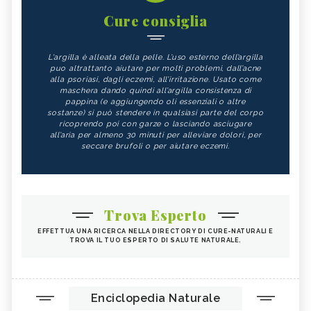
Cure consiglia
L'argilla è alleata della pelle. L’uso esterno dell’argilla
puo altrattanto aiutare per molti problemi, dall’acne
alla psoriasi, dagli eczemi, all’irritazione. Usato come
maschera dando quindi all’argilla consistenza di
pappina (e aggiungendo oli essenziali o altre
sostanze) si può stendere in qualsiasi parte del corpo
ricoprendo poi con garze o lasciando asciugare
all’aria per almeno 30 minuti per alleviare dolori, per
seccare brufoli o per aiutare eczemi.
Trova Esperto
EFFETTUA UNA RICERCA NELLA DIRECTORY DI CURE-NATURALI E
TROVA IL TUO ESPERTO DI SALUTE NATURALE.
Enciclopedia Naturale